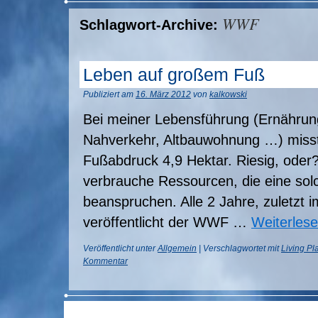
WWF
Schlagwort-Archive:
Leben auf großem Fuß
Publiziert am
16. März 2012
von
kalkowski
Bei meiner Lebensführung (Ernährun
Nahverkehr, Altbauwohnung …) misst
Fußabdruck 4,9 Hektar. Riesig, oder?
verbrauche Ressourcen, die eine sol
beanspruchen. Alle 2 Jahre, zuletzt 
veröffentlicht der WWF …
Weiterles
Veröffentlicht unter
Allgemein
|
Verschlagwortet mit
Living Pl
Kommentar