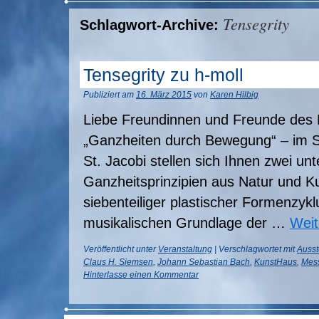
Tensegrity
Schlagwort-Archive:
Tensegrity zu h-moll
Publiziert am
16. März 2015
von
Karen Hilbig
Liebe Freundinnen und Freunde des
„Ganzheiten durch Bewegung“ – im S
St. Jacobi stellen sich Ihnen zwei unt
Ganzheitsprinzipien aus Natur und Ku
siebenteiliger plastischer Formenzykl
musikalischen Grundlage der …
Weit
Veröffentlicht unter
Veranstaltung
|
Verschlagwortet mit
Ausst
Claus H. Siemsen
,
Johann Sebastian Bach
,
KunstHaus
,
Mess
Hinterlasse einen Kommentar