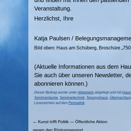
und finden mit Ihnen den passenden 
Veranstaltung.
Herzlichst, Ihre
Katja Paulsen / Belegungsmanageme
Bild oben: Haus am Schüberg, Broschüre „750 
(Aktuelle Informationen aus dem Ha
Sie auch über unseren Newsletter, de
abonnieren können.)
Dieser Beitrag wurde unter
Allgemein
abgelegt und mit
Haus
Seminarräume
,
Seminartechnik
,
Tagungshaus
,
Übernachtun
Lesezeichen auf den
Permalink
.
←
Kunst trifft Politik — Öffentliche Aktion
gegen den Rüstungsexport