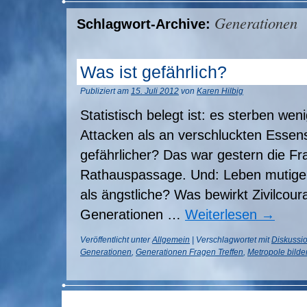
Generationen
Schlagwort-Archive:
Was ist gefährlich?
Publiziert am
15. Juli 2012
von
Karen Hilbig
Statistisch belegt ist: es sterben we
Attacken als an verschluckten Essens
gefährlicher? Das war gestern die Fr
Rathauspassage. Und: Leben mutige
als ängstliche? Was bewirkt Zivilcou
Generationen …
Weiterlesen
→
Veröffentlicht unter
Allgemein
|
Verschlagwortet mit
Diskussi
Generationen
,
Generationen Fragen Treffen
,
Metropole bilde