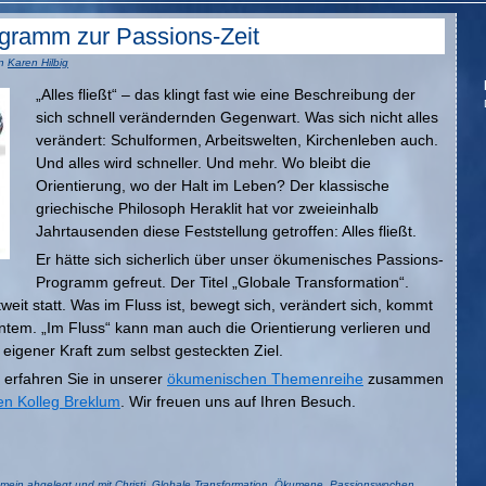
rogramm zur Passions-Zeit
n
Karen Hilbig
„Alles fließt“ – das klingt fast wie eine Beschreibung der
sich schnell verändernden Gegenwart. Was sich nicht alles
verändert: Schulformen, Arbeitswelten, Kirchenleben auch.
Und alles wird schneller. Und mehr. Wo bleibt die
Orientierung, wo der Halt im Leben? Der klassische
griechische Philosoph Heraklit hat vor zweieinhalb
Jahrtausenden diese Feststellung getroffen: Alles fließt.
Er hätte sich sicherlich über unser ökumenisches Passions-
Programm gefreut. Der Titel „Globale Transformation“.
weit statt. Was im Fluss ist, bewegt sich, verändert sich, kommt
ntem. „Im Fluss“ kann man auch die Orientierung verlieren und
eigener Kraft zum selbst gesteckten Ziel.
, erfahren Sie in unserer
ökumenischen Themenreihe
zusammen
en Kolleg Breklum
. Wir freuen uns auf Ihren Besuch.
emein
abgelegt und mit
Christi
,
Globale Transformation
,
Ökumene
,
Passionswochen
,