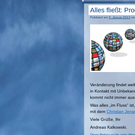
Alles fließt: P
Publiziert am
5. Januar 2013
vo
Veränderung findet welt
in Kontakt mit Unbekan
kommt nicht immer aus 
Was alles „im Fluss“ ist
mit dem
Christian Jens
Viele Grüße, Ihr
Andreas Kalkowski.
Dieser Beitrag wurde unter
Allg