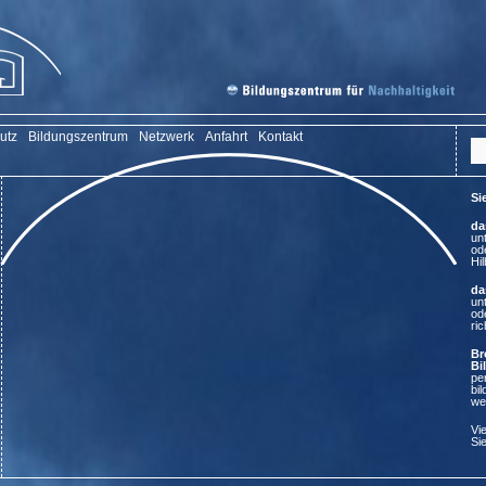
utz
Bildungszentrum
Netzwerk
Anfahrt
Kontakt
Si
da
un
od
Hi
da
un
od
ri
Br
Bi
per
bi
we
Vi
Si