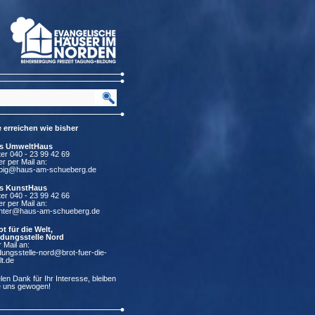
e erreichen wie bisher
s UmweltHaus
ter 040 - 23 99 42 69
er per Mail an:
lbig@haus-am-schueberg.de
s KunstHaus
ter 040 - 23 99 42 66
er per Mail an:
chter@haus-am-schueberg.de
ot für die Welt,
ldungsstelle Nord
 Mail an:
ldungsstelle-nord@brot-fuer-die-
lt.de
elen Dank für Ihr Interesse, bleiben
e uns gewogen!